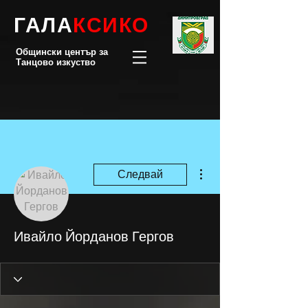
ГАЛА
КСИКО
Общински център за
Танцово изкуство
Още действия
Следвай
Ивайло Йорданов Гергов