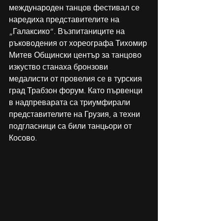
международен танцов фестивал се 
наредиха представителите на 
„Галаксико“. Възпитаниците на 
ръководения от хореографа Тихомир 
Митев Общински център за танцово 
изкуство станаха бронзови 
медалисти от провелия се в турския 
град Трабзон форум. Като първенци 
в надпреварата са триумфирали 
представителите на Грузия, а техни 
подгласници са били танцьори от 
Косово.