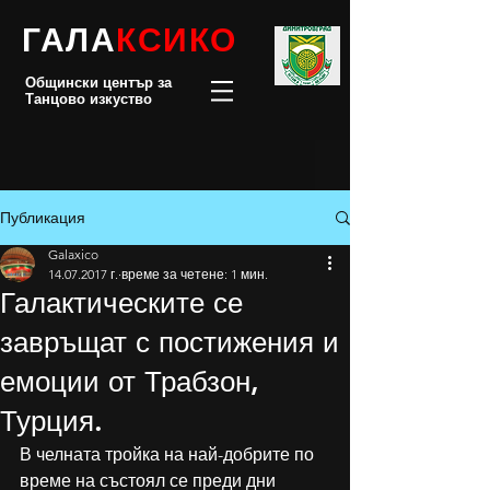
ГАЛА
КСИКО
Общински център за
Танцово изкуство
Публикация
Galaxico
14.07.2017 г.
време за четене: 1 мин.
Галактическите се
завръщат с постижения и
емоции от Трабзон,
Турция.
В челната тройка на най-добрите по 
време на състоял се преди дни 