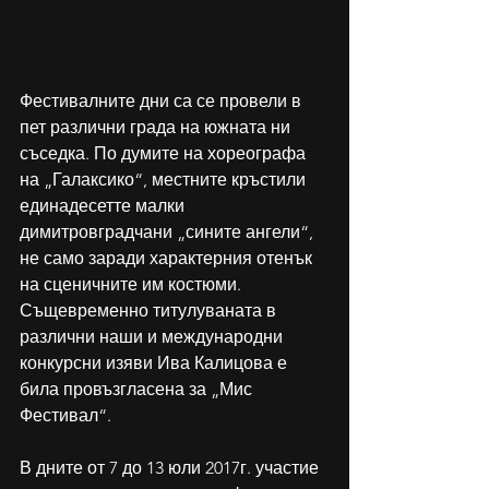
Фестивалните дни са се провели в 
пет различни града на южната ни 
съседка. По думите на хореографа 
на „Галаксико“, местните кръстили 
единадесетте малки 
димитровградчани „сините ангели“, 
не само заради характерния отенък 
на сценичните им костюми. 
Същевременно титулуваната в 
различни наши и международни 
конкурсни изяви Ива Калицова е 
била провъзгласена за „Мис 
Фестивал“.
В дните от 7 до 13 юли 2017г. участие 