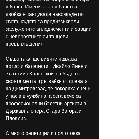
и балет. Именитата ни балетна 
двойка е танцувала навсякъде по 
света, където са предизвиквали 
заслужените аплодисменти и овации 
с невероятните си танцови 
превъплъщения.
Също така  ще видите и двама 
артисти-балетисти - Ивайло Янев и 
Златомир Колев, които сбъднаха 
своята мечта, тръгвайки от сцената 
на Димитровград, те покориха сцени 
у нас и в чужбина, а сега вече са 
професионални балетни-артисти в 
Държавна опера Стара Загора и 
Пловдив.
С много репетиции и подготовка 