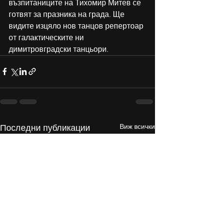
възпитаниците на Тихомир Митев се 
готвят за празника на града. Ще 
видите изцяло нов танцов репертоар 
от галактическите ни 
димитровградски танцьори. 
Виж всички
Последни публикации