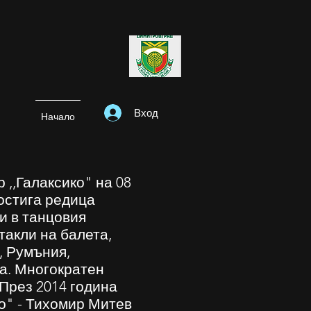
Вход
Начало
 ,,Галаксико" на 08
Постига редица
ни в танцовия
такли на балета,
, Румъния,
а. Многократен
През 2014 година
ко" - Тихомир Митев