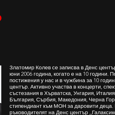
О
Златомир Колев се записва в Денс център
юни 2006 година, когато е на 10 години. 
постижения у нас и в чужбина за 10 годи
център. Активно участва в концерти, спек
състезания в Хърватска, Унгария, Италия
България, Сърбия, Македония, Черна Гор
стипендиант към МОН за даровити деца. 
ръководителят на Денс център ,,Галакси