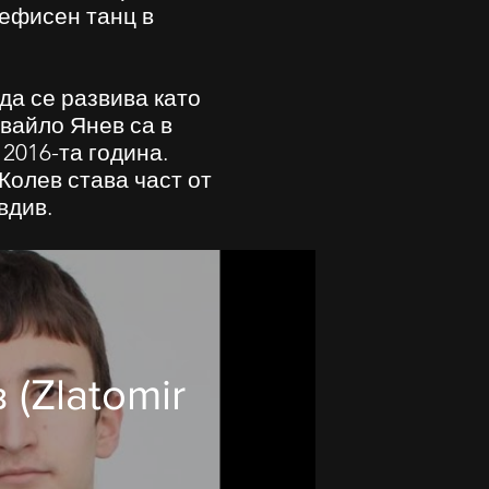
нефисен танц в
да се развива като
вайло Янев са в
2016-та година.
Колев става част от
вдив.
(Zlatomir