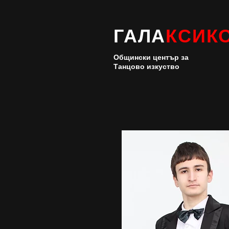
ГАЛА
КСИК
Общински център за
Танцово изкуство