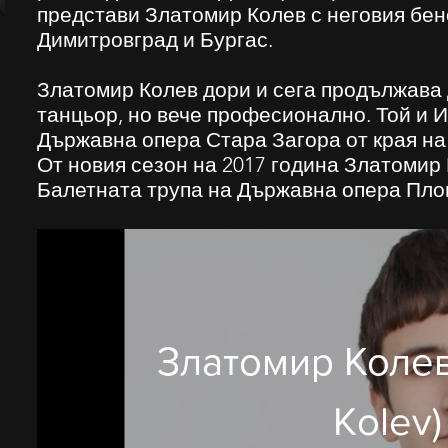
представи Златомир Колев с неговия бе
Димитровград и Бургас.
Златомир Колев дори и сега продължава 
танцьор, но вече професионално. Той и И
Държавна опера Стара Загора от края на 
От новия сезон на 2017 година Златомир 
Балетната трупа на Държавна опера Пло
Златомир Колев 
Kolev)