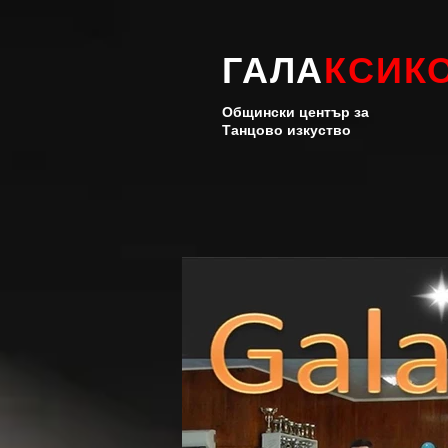
ГАЛА
КСИК
Общински център за
Танцово изкуство