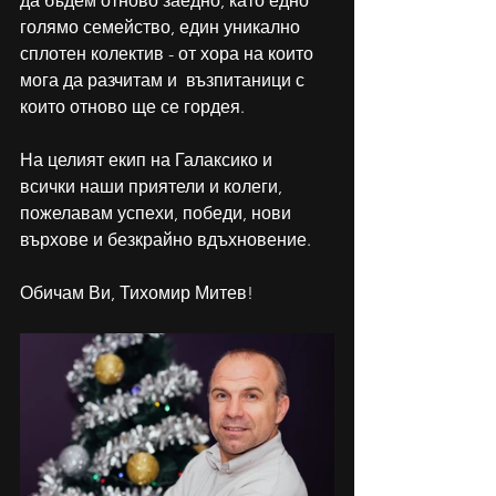
да бъдем отново заедно, като едно 
голямо семейство, един уникално 
сплотен колектив - от хора на които 
мога да разчитам и  възпитаници с 
които отново ще се гордея.
На целият екип на Галаксико и 
всички наши приятели и колеги, 
пожелавам успехи, победи, нови 
върхове и безкрайно вдъхновение. 
Обичам Ви, Тихомир Митев!