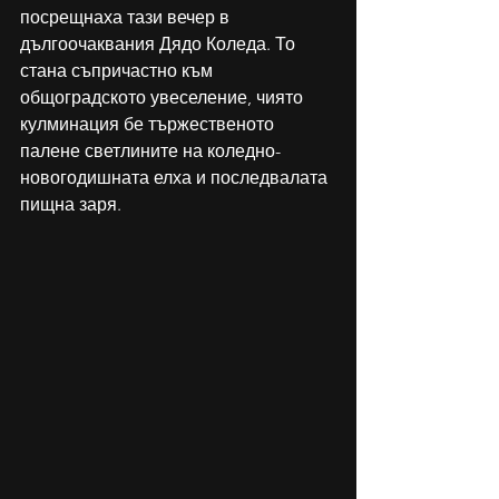
посрещнаха тази вечер в 
дългоочаквания Дядо Коледа. То 
стана съпричастно към 
общоградското увеселение, чиято 
кулминация бе тържественото 
палене светлините на коледно-
новогодишната елха и последвалата 
пищна заря. 