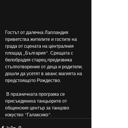
Гостът от далечна Лапландия 
приветства жителите и гостите на 
града от сцената на централния 
площад „България“. Срещата с 
белобрадия старец предизвика 
стълпотворение от деца и родители, 
дошли да усетят в аванс магията на 
предстоящото Рождество.
 В празничната програма се 
присъединиха танцьорите от 
общинския център за танцово 
изкуство "Галаксико".