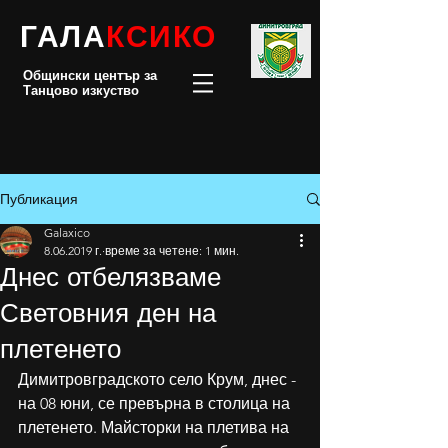
ГАЛА
КСИКО
Общински център за
Танцово изкуство
Публикация
Galaxico
8.06.2019 г.
време за четене: 1 мин.
Днес отбелязваме
Световния ден на
плетенето
Димитровградското село Крум, днес - 
на 08 юни, се превърна в столица на 
плетенето. Майсторки на плетива на 