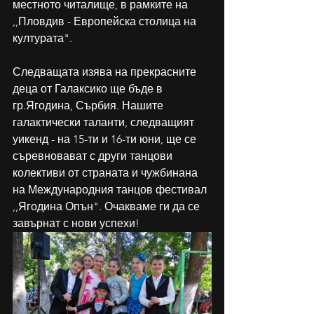
местното читалище, в рамките на 
,,Пловдив - Европейска столица на 
културата".
Следващата изява на прекрасните 
деца от Галаксико ще бъде в 
гр.Ягодина, Сърбия. Нашите 
галактически таланти, следващият 
уикенд - на 15-ти и 16-ти юни, ще се 
съревновават с други танцови 
колективи от страната и чужбинана 
на Международния танцов фестивал 
,,Ягодина Опън". Очакваме ги да се 
завърнат с нови успехи!