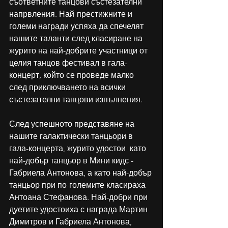
съответните танцови състезателни 
напрвления. Най-престижните и 
големи награди успяха да спечелят 
нашите таланти след класиране на 
журито на най-добрите участници от 
целия танцов фестивал в гала-
концерт, който се проведе малко 
след приключването на всички 
състезателни танцови изпълнения. 
След успешното представяне на 
нашите галактически танцьори в 
гала-концерта, журито удостои  като 
най-добър танцьор в Мини кидс - 
Габриела Антонова, а като най-добър 
танцьор при по-големите класираха 
Антоана Стефанова. Най-добри при 
дуетите удостоиха с награда Мартин 
Димитров и Габриела Антонова, 