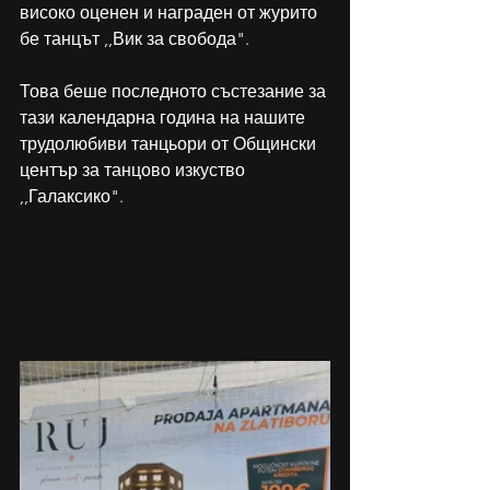
високо оценен и награден от журито 
бе танцът ,,Вик за свобода".
Това беше последното състезание за 
тази календарна година на нашите 
трудолюбиви танцьори от Общински 
център за танцово изкуство 
,,Галаксико".