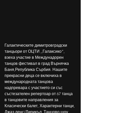
Галактическите димитровградски 
танцьори от ОЦТИ ,,Галаксико", 
взеха участие в Междунадорен 
танцов фестивал в град Върнячка 
Баня,Република Сърбия. Нашите 
прекрасни деца се включиха в 
международната танцова 
надпревара с участието си със 
състезателен репертоар от 67 танца 
в танцовите направления за 
Класически балет, Характерни танци, 
Джаз денс/Лирикъл, Танцово шоу, 