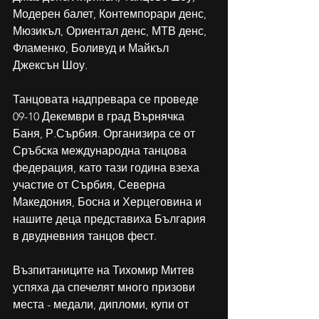
Модерен балет, Контемпорари денс, 
Мюзикъл, Ориентал денс, МТВ денс, 
Фламенко, Боливуд и Майкъл 
Джексън Шоу.
Танцовата надпревара се проведе 
09-10 Декември в град Върнячка 
Баня, Р.Сърбия. Организира се от 
Сръбска международна танцова 
федерация, като тази година взеха 
участие от Сърбия, Северна 
Македония, Босна и Херцеговина и 
нашите деца представиха България 
в двудневния танцов фест.
Възпитаниците на Тихомир Митев 
успяха да спечелят много призови 
места - медали, дипломи, купи от 