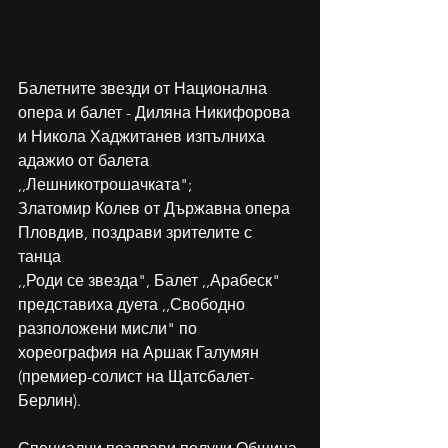
Балетните звезди от Национална 
опера и балет - Диляна Никифорова 
и Никола Хаджитанев изпълниха 
адажио от балета 
,,Лешникотрошачката";
Златомир Колев от Държавна опера 
Пловдив, поздрави зрителите с 
танца               
,,Роди се звезда", Балет ,,Арабеск" 
представиха дуета ,,Свободно 
разположени мисли" по 
хореография на Аршак Галумян 
(премиер-солист на Щатсбалет-
Берлин).