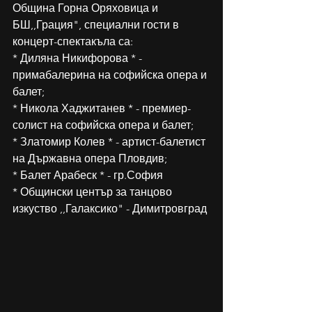
Община Горна Оряховица и 
БШ,,Грация", специални гости в 
концерт-спектакъла са:
* Диляна Никифорова * - 
примабалерина на софийска опера и 
балет;
* Никола Хаджитанев * - премиер-
солист на софийска опера и балет;
* Златомир Колев * - артист-балетист 
на Държавна опера Пловдив;
* Балет Арабеск * - гр.София
* Общински център за танцово 
изкуство ,,Галаксико" - Димитровград