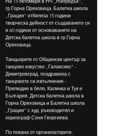
На 15 октомври в НЧ ,,Напредък", 
гр.Горна Оряховица, Балетна школа 
,,Грация" отбеляза 15 години 
творческа дейност от създаването си 
и 60 години от основаването на 
Детска балетна школа в гр.Горна 
Оряховица.
Танцьорите от Общински център за 
танцово изкуство ,,Галаксико" - 
Димитровград, поздравиха с  
танцовите си изпълнения - 
Прелюдие в бяло, Калинка и Тук е 
България, Детска балетна школа в 
Горна Оряховица и Балетна школа 
,,Грация" с худ. ръководител и 
хореограф Соня Георгиева.
По покана от организаторите, 