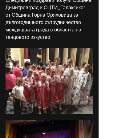
Специални поздрави получи Община 
Димитровград и ОЦТИ,,Галаксико" 
от Община Горна Оряховица за 
дългогодишното сътрудничество 
между двата града в областта на 
танцовото изкуство. 