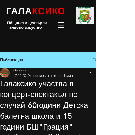
ГАЛА
КСИКО
Общински център за
Танцово изкуство
Публикация
Galaxico
17.10.2019 г.
време за четене: 1 мин.
Галаксико участва в
концерт-спектакъл по
случай 60години Детска
балетна школа и 15
години БШ"Грация"