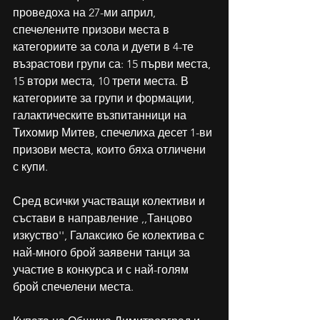
проведоха на 27-ми април, 
спечелените призови места в 
категориите за сола и дуети в 4-те 
възрастови групи са: 15 първи места, 
15 втори места, 10 трети места. В 
категориите за групи и формации, 
галактическите възпитанници на 
Тихомир Митев, спечелиха десет 1-ви 
призови места, които бяха отличени 
с купи. 
Сред всички участващи колективи и 
състави в направление ,,Танцово 
изкуство'', Галаксико бе колектива с 
най-много брой заявени танци за 
участие в конкурса и с най-голям 
брой спечелени места. 