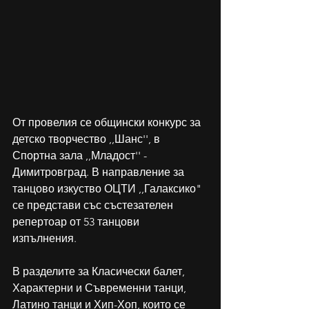
От провелия се общински конкурс за 
детско творчество ,,Шанс'', в 
Спортна зала ,,Младост'' - 
Димитровград. В направление за 
танцово изкуство ОЦТИ ,,Галаксико" 
се представи със състезателен 
репертоар от 53 танцови 
изпълнения. 
В разделите за Класически балет, 
Характерни и Съвременни танци, 
Латино танци и Хип-Хоп, които се 