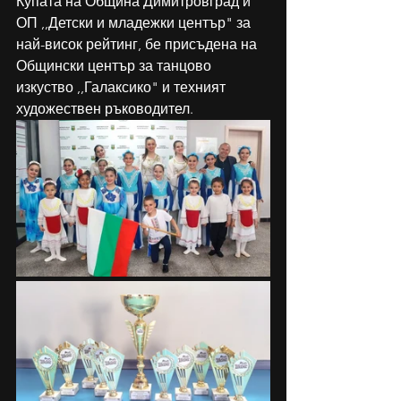
Купата на Община Димитровград и 
ОП ,,Детски и младежки център" за 
най-висок рейтинг, бе присъдена на 
Общински център за танцово 
изкуство ,,Галаксико" и техният 
художествен ръководител.