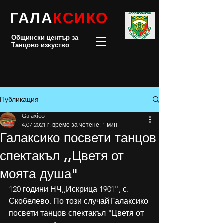
ГАЛА
КСИКО
Общински център за
Танцово изкуство
Публикация
Galaxico
4.07.2021 г.
време за четене: 1 мин.
Галаксико посвети танцов
спектакъл ,,Цветя от
моята душа"
120 години НЧ,,Искрица 1901'', с. 
Скобелево. По този случай Галаксико 
посвети танцов спектакъл "Цветя от 