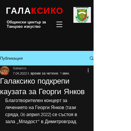
ГАЛА
КСИКО
Общински център за
Танцово изкуство
Публикация
Galaxico
7.04.2022 г.
време за четене: 1 мин.
Галаксико подкрепи
каузата за Георги Янков
Благотворителен концерт за 
лечението на Георги Янков (тази 
сряда, 06 април 2022) се състоя в 
зала „Младост“ в Димитровград.