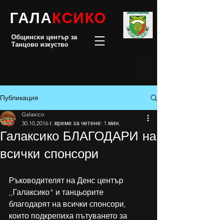
ГАЛА
КСИКО
Общински център за
Танцово изкуство
Публикация
Galaxico
30.10.2016 г.
време за четене: 1 мин.
Галаксико БЛАГОДАРИ на
всички спонсори
Ръководителят на Денс център 
,,Галаксико" и танцьорите 
благодарят на всички спонсори, 
които подкрепиха пътуването за 