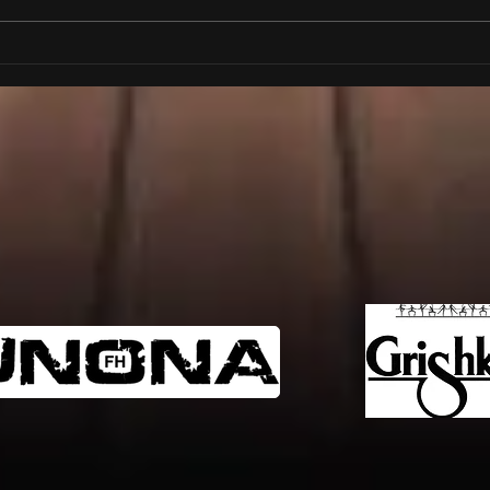
Галаксико заблестя на
Гала
сцената на ОДТ ,,Апостол
тала
Карамитев" в Димитровград