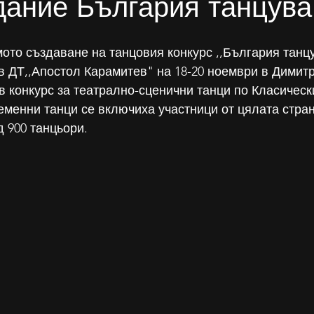
дание България танцува
мото създаване на танцовия конкурс ,,България танцу
в ДТ,,Апостол Карамитев" на 18-20 ноември в Димитр
 конкурс за театрално-сценични танци по Класически
менни танци се включиха участници от цялата страна
д 900 танцьори.