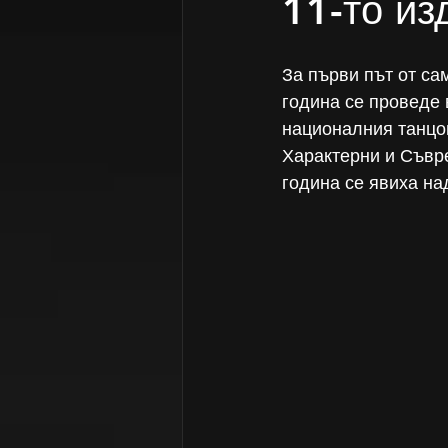
11-то из
За първи път от са
година се проведе 
националния танцов
Характерни и Съвре
година се явиха на