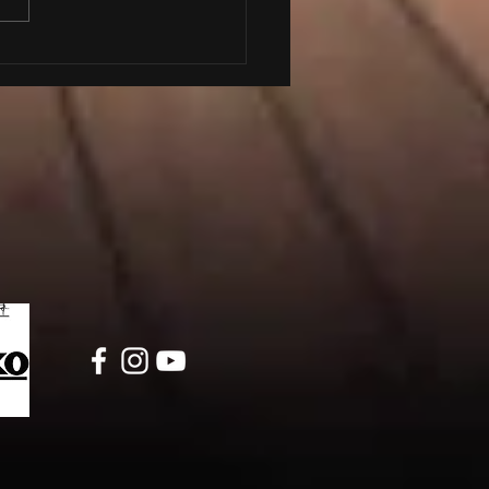
ксико очаква новите си
нти