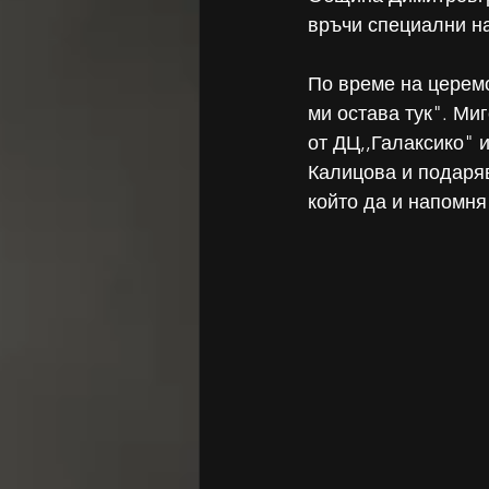
връчи специални н
По време на церем
ми остава тук". Ми
от ДЦ,,Галаксико" 
Калицова и подаряв
който да и напомня