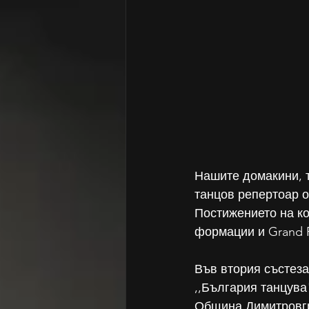
Нашите домакини, т
танцов репертоар от
Постижението на ко
формации и Grand P
Във втория състеза
,,България танцува
Община Димитровгра