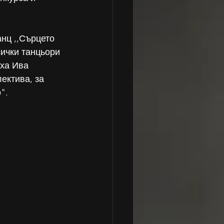
нц ,,Сърцето 
ички танцьори 
ха Ива 
ектива, за 
".