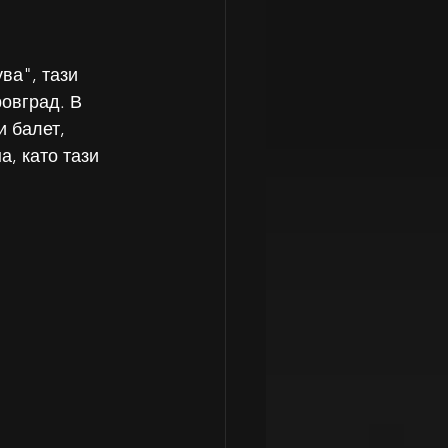
ва", тази 
овград. В 
 балет, 
, като тази 