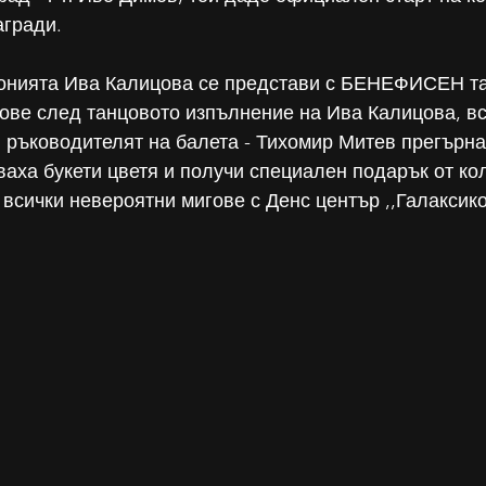
агради.
онията Ива Калицова се представи с БЕНЕФИСЕН та
гове след танцовото изпълнение на Ива Калицова, вс
и ръководителят на балета - Тихомир Митев прегърна
аха букети цветя и получи специален подарък от кол
 всички невероятни мигове с Денс център ,,Галаксико