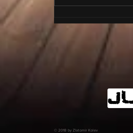
Галактически триумф
постигнаха възпитаниците
на Тихомир Митев в
Република Сърбия
© 2018 by Zlatomir Kolev