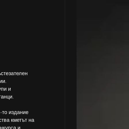
ъстезателен 
ии. 
пи и 
танци.
-то издание 
ства кметът на 
нкурса и 