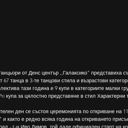
анцьори от Денс център ,,Галаксико" представиха с
 67 танца в 3-те танцови стила и възрастови категор
лектива тази година е 9 купи в категориите малки гру
ri купа за цялостно представяне в стил Характерни 
телен ден се състоя церемонията по откриване на 11
" и както е редно всяка година на откриването присъ
д - г-н Иво Димов, той даде официален старт на ко