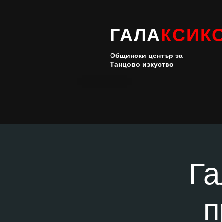
ГАЛА
КСИК
Общински център за
Танцово изкуство
Га
п