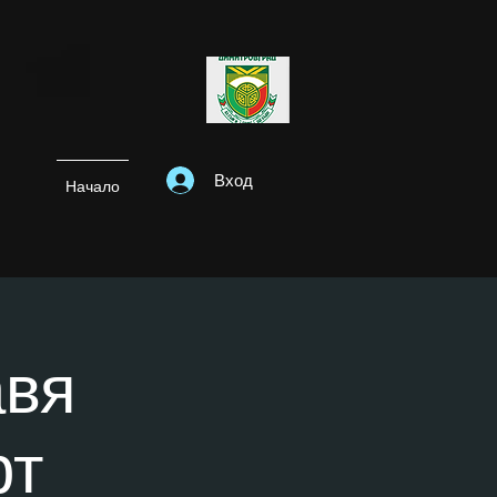
Вход
Начало
авя
рт