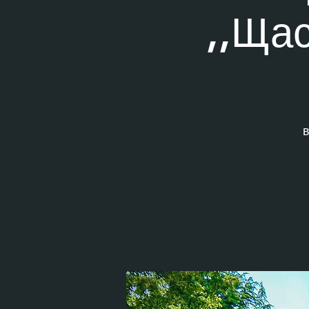
,,Ща
в