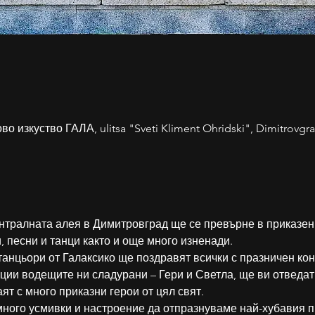
 изкуство ГАЛА, ulitsa "Sveti Kliment Ohridski", Dimitrovgra
ентралната алея в Димитровград ще се превърне в приказен 
, песни и танци както и още много изненади.
анцьори от Галаксико ще поздравят всички с празничен кон
ции водещите ни сладурани – Гери и Светла, ще ви отведат
ят с много приказни герои от цял свят.
много усмивки и настроение да отпразнуваме най-хубавия п