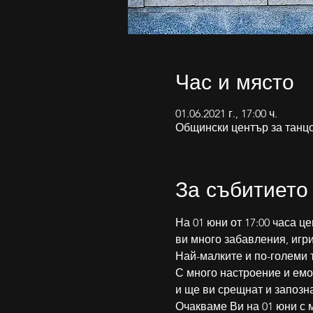
Час и място
01.06.2021 г., 17:00 ч.
Общински център за танцово
За събитието
На 01 юни от 17:00 часа ц
ви много забавления, игри
Най-малките и по-големи т
С много настроение и емо
и ще ви срещнат и запозна
Очакваме Ви на 01 юни с 