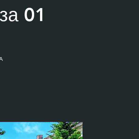
за 01
А