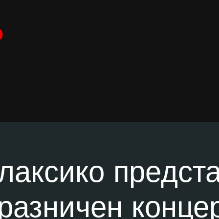
О
лаксико предст
разничен конце