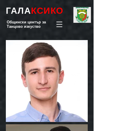
ГАЛА
КСИКО
Общински център за
Танцово изкуство