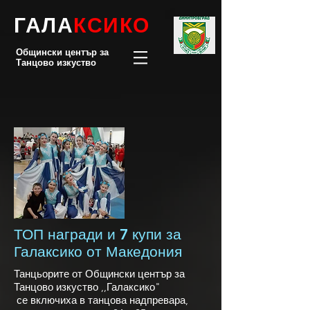
ГАЛА
КСИКО
Общински център за
Танцово изкуство
ТОП награди и 7 купи за
Галаксико от Македония
Танцьорите от Общински център за
Танцово изкуство ,,Галаксико"
се включиха в танцова надпревара,