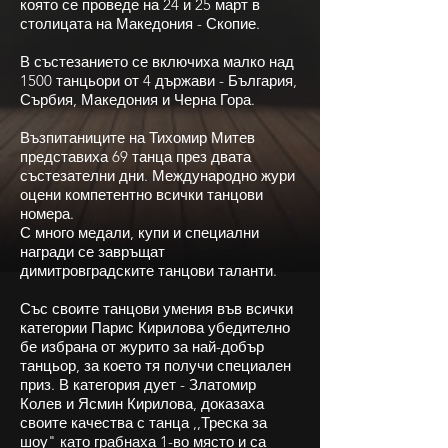
която се проведе на 24 и 25 март в
столицата на Македония - Скопие.
В състезанието се включиха малко над
1500 танцьори от 4 държави - България,
Сърбия, Македония и Черна Гора.
Възпитаниците на Тихомир Митев
представиха 69 танца през двата
състезателни дни. Международно жури
оцени компетентно всички танцови
номера.
С много медали, купи и специални
награди се завръщат
димитровградските танцови таланти.
Със своите танцови умения във всички
категории Парис Кирилова убедително
бе избрана от журито за най-добър
танцьор, за което тя получи специален
приз. В категория дует - Златомир
Колев и Ясмин Кирилова, доказаха
своите качества с танца ,,Треска за
шоу" като грабнаха 1-во място и са