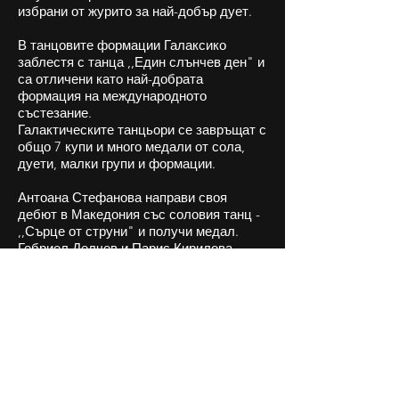
избрани от журито за най-добър дует.
В танцовите формации Галаксико
заблестя с танца ,,Един слънчев ден" и
са отличени като най-добрата
формация на международното
състезание.
Галактическите танцьори се завръщат с
общо 7 купи и много медали от сола,
дуети, малки групи и формации.
Антоана Стефанова направи своя
дебют в Македония със соловия танц -
,,Сърце от струни" и получи медал.
Гебриел Делчев и Парис Кирилова
получиха специална награда за
безплатно участие за танцовия
фестивал през Юни тази година, който
ще бъде в гр.Ягодина, Сърбия.
Индивидуално наградените участници
получават право на безплатно участие
в следващото издание на танцовия